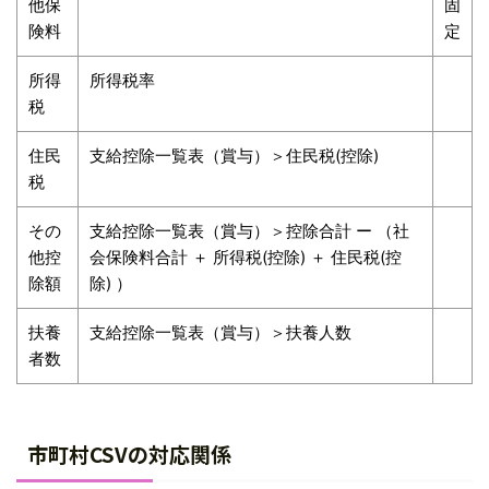
他保
固
険料
定
所得
所得税率
税
住民
支給控除一覧表（賞与）＞住民税(控除)
税
その
支給控除一覧表（賞与）＞控除合計 ー （社
他控
会保険料合計 ＋ 所得税(控除) ＋ 住民税(控
除額
除) ）
扶養
支給控除一覧表（賞与）＞扶養人数
者数
市町村CSVの対応関係