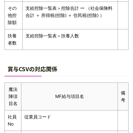
その
支給控除一覧表＞控除合計 ー （社会保険料
他控
合計 ＋ 所得税(控除) ＋ 住民税(控除) ）
除額
扶養
支給控除一覧表＞扶養人数
者数
賞与CSVの対応関係
魔法
備
陣項
MF給与項目名
考
目名
社員
従業員コード
No