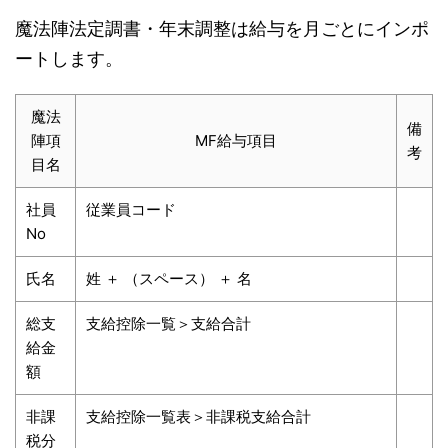
魔法陣法定調書・年末調整は給与を月ごとにインポ
ートします。
魔法
備
陣項
MF給与項目
考
目名
社員
従業員コード
No
氏名
姓 ＋ （スペース） ＋ 名
総支
支給控除一覧＞支給合計
給金
額
非課
支給控除一覧表＞非課税支給合計
税分