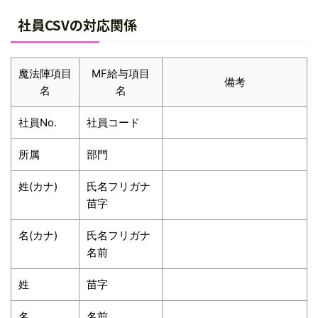
社員CSVの対応関係
魔法陣項目
MF給与項目
備考
名
名
社員No.
社員コード
所属
部門
姓(カナ)
氏名フリガナ
苗字
名(カナ)
氏名フリガナ
名前
姓
苗字
名
名前