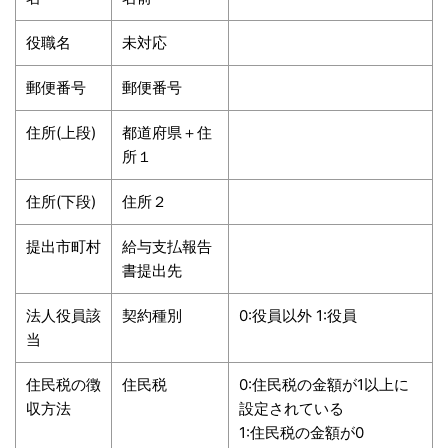
役職名
未対応
郵便番号
郵便番号
住所(上段)
都道府県＋住
所１
住所(下段)
住所２
提出市町村
給与支払報告
書提出先
法人役員該
契約種別
0:役員以外 1:役員
当
住民税の徴
住民税
0:住民税の金額が1以上に
収方法
設定されている
1:住民税の金額が0