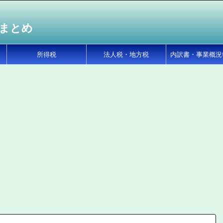
まとめ
所得税
法人税・地方税
内訳書・事業概況