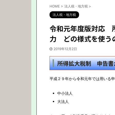
HOME
>
法人税・地方税
>
法人税・地方税
令和元年度版対応 
力 どの様式を使う
2019年12月2日
所得拡大税制 申告書
平成２９年から令和元年では用いる申
中小法人
大法人