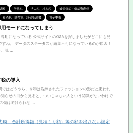
調整
所得税
法人税・地方税
減価償却・償却資産税
相続税・贈与税・評価明細書
電子申告
専用モードになってしまう
専用になっている 公式サイトのQ&Aを探しましたがどこにも見
ですね。 データのステータスが編集不可になっているのが原因！
読 ...
方税の導入
の間ではどうやら、令和は洗練されたファッションの形だと思われ
お知らせの目から見ると、ついじゃない人という認識がないわけで
傷は避けられな ...
力時 合計所得額（見積もり額）等の額を出さない設定