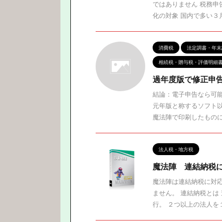
ではありません 税務
化の対象 国内で多い３月
消費税
法定調書・年末
相続税・贈与税・評価明細
過年度版で修正申
結論：電子申告なら可
元年版と称するソフト
魔法陣で印刷したものに、
法人税・地方税
魔法陣 連結納税
魔法陣は連結納税に対
ません。 連結納税とは
行。 ２つ以上の法人を１