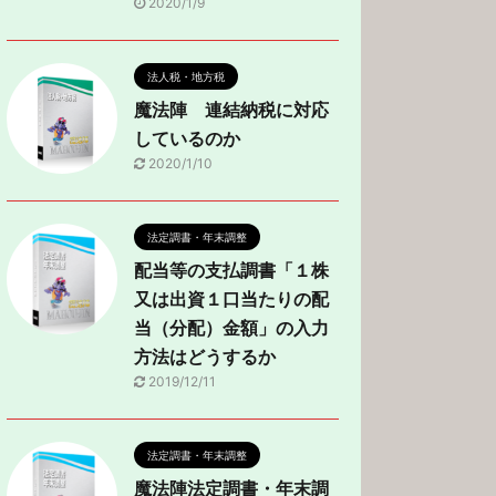
2020/1/9
法人税・地方税
魔法陣 連結納税に対応
しているのか
2020/1/10
法定調書・年末調整
配当等の支払調書「１株
又は出資１口当たりの配
当（分配）金額」の入力
方法はどうするか
2019/12/11
法定調書・年末調整
魔法陣法定調書・年末調