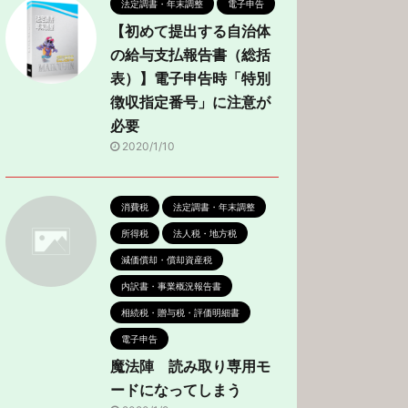
法定調書・年末調整
電子申告
【初めて提出する自治体
の給与支払報告書（総括
表）】電子申告時「特別
徴収指定番号」に注意が
必要
2020/1/10
消費税
法定調書・年末調整
所得税
法人税・地方税
減価償却・償却資産税
内訳書・事業概況報告書
相続税・贈与税・評価明細書
電子申告
魔法陣 読み取り専用モ
ードになってしまう