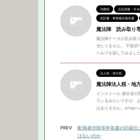
消費税
法定調書・年末
内訳書・事業概況報告書
魔法陣 読み取り
魔法陣データが読み取り
当たりません。 不親切
ヘルプを探してみました。
法人税・地方税
魔法陣法人税・地
インストール 愛好者
ているみたいですが、
はありません。emspへの
PREV
配偶者控除等申告書の印刷出
はないのか