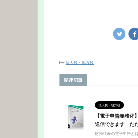
-
法人税・地方税
関連記事
法人税・地方税
【電子申告義務化
送信できます た
財務諸表の電子申告とは