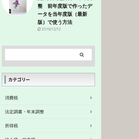
整 前年度版で作ったデ
ータを当年度版（最新
版）で使う方法
2019/12/12
カテゴリー
消費税
法定調書・年末調整
所得税