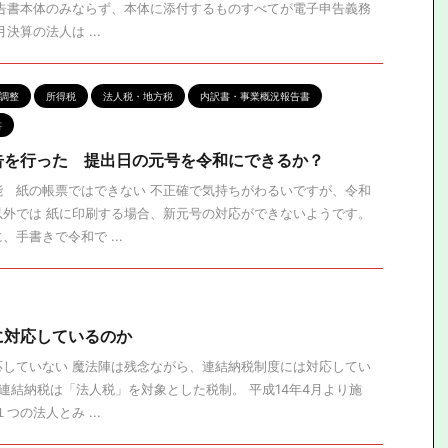
申告書本体のみならず、本体に添付するものすべてが電子申告義務
決算の法人は ...
調整
所得税
法人税・地方税
内訳書・事業概況報告書
書
告を行った 提出日の元号を令和にできるか？
能 紙の帳票ではできない 不正確で気持ちがわるいですが、令和
以外では 紙に印刷する場合、新元号の対応ができないようです。
手書きで令和で ...
に対応しているのか
応していない 魔法陣は残念ながら、連結納税制度には対応してい
 連結納税は「法人税」を対象とした税制。 平成14年4月より施
つの法人とみ ...